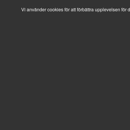
order@loxodonta.se
Vi använder cookies för att förbättra upplevelsen för d
0240-10400
0 SEK
exkl moms
Sök
Produkter
Mina sidor
Datorer & kringutrustning
Möss & tangentbord
Möss - kabel
Lenovo