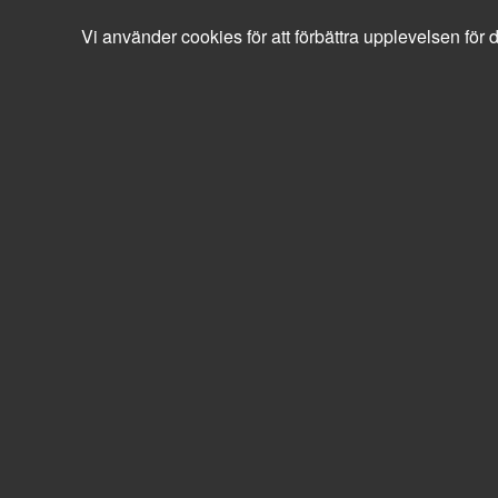
order@loxodonta.se
Vi använder cookies för att förbättra upplevelsen för d
0240-10400
0 SEK
exkl moms
Sök
Produkter
Mina sidor
Datorer & kringutrustning
Möss & tangentbord
Möss - trådlösa
Lenovo